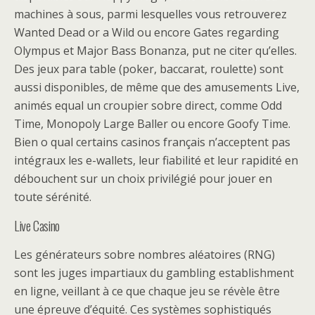
machines à sous, parmi lesquelles vous retrouverez
Wanted Dead or a Wild ou encore Gates regarding
Olympus et Major Bass Bonanza, put ne citer qu’elles.
Des jeux para table (poker, baccarat, roulette) sont
aussi disponibles, de même que des amusements Live,
animés equal un croupier sobre direct, comme Odd
Time, Monopoly Large Baller ou encore Goofy Time.
Bien o qual certains casinos français n’acceptent pas
intégraux les e-wallets, leur fiabilité et leur rapidité en
débouchent sur un choix privilégié pour jouer en
toute sérénité.
Live Casino
Les générateurs sobre nombres aléatoires (RNG)
sont les juges impartiaux du gambling establishment
en ligne, veillant à ce que chaque jeu se révèle être
une épreuve d’équité. Ces systèmes sophistiqués