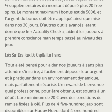
% supplémentaires du montant déposé plus 20 free
spins. Le montant maximum i bonus est de 500€, et
l’argent du bonus doit être appliqué ainsi que misé
dans nos 30 jours. D’autres outils avancés, etant
donné que le « Actuality Check », aident les joueurs à
prendre conscience man temps passé au niveau des
jeux.
Lois Sur Des Jeux De Capital En France
Tout a été pensé pour aider nos joueurs à sans plus
attendre s’inscrire, à facilement déposer leur argent
et à pratiquer dans un environnement dynamique,
mais parfaitement sécurisé. Un reward de bienvenue
quel professionne, pour être obtenu, est soumis à un
dépôt bare minimum de 20 € avec des conditions de
remise fixées à x40. Plus de 4. five-hundred jeux sont
disponibles sur Happy Hugo, dont 4. one hundred