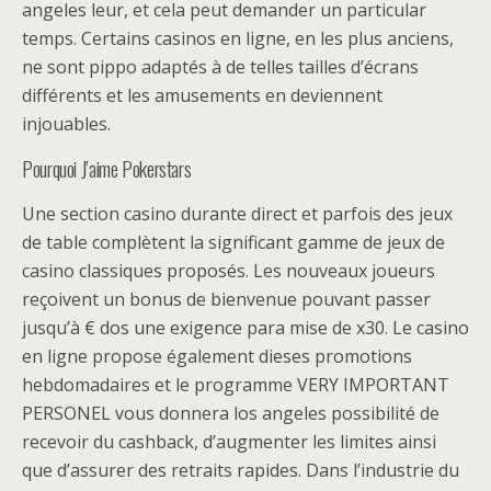
angeles leur, et cela peut demander un particular
temps. Certains casinos en ligne, en les plus anciens,
ne sont pippo adaptés à de telles tailles d’écrans
différents et les amusements en deviennent
injouables.
Pourquoi J’aime Pokerstars
Une section casino durante direct et parfois des jeux
de table complètent la significant gamme de jeux de
casino classiques proposés. Les nouveaux joueurs
reçoivent un bonus de bienvenue pouvant passer
jusqu’à € dos une exigence para mise de x30. Le casino
en ligne propose également dieses promotions
hebdomadaires et le programme VERY IMPORTANT
PERSONEL vous donnera los angeles possibilité de
recevoir du cashback, d’augmenter les limites ainsi
que d’assurer des retraits rapides. Dans l’industrie du